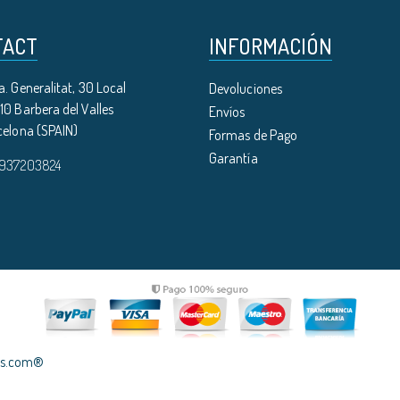
TACT
INFORMACIÓN
. Generalitat, 30 Local
Devoluciones
0 Barbera del Valles
Envíos
celona (SPAIN)
Formas de Pago
Garantía
 937203824
les.com®