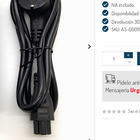
IVA incluido
Disponibilidad:
Devolución 30
SKU: AS-00011
Pídelo an
Mensajería
Urg
Sea el 