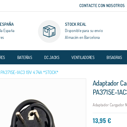
CONTACTE CON NOSOTROS
 ESPAÑA
STOCK REAL
la España
Disponible para su envío
res
Almacén en Barcelona
RES
BATERÍAS
DC JACKS
VENTILADORES
BISAGRAS
A3715E-1AC3 19V 4.74A *STOCK*
Adaptador Ca
PA3715E-1AC
Adaptador Cargador N
13,95 €