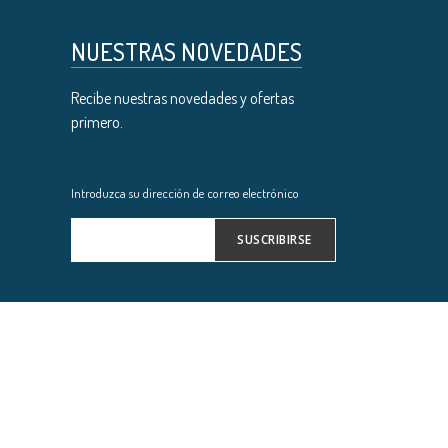
NUESTRAS NOVEDADES
Recibe nuestras novedades y ofertas
primero.
Introduzca su dirección de correo electrónico
SUSCRIBIRSE
Inscríbase
a
nuestro
boletín
de
noticias: