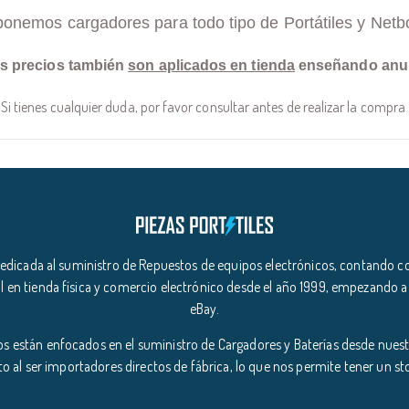
ponemos cargadores para todo tipo de Portátiles y Netb
s precios también
son aplicados en tienda
enseñando anu
Si tienes cualquier duda, por favor consultar antes de realizar la compra
icada al suministro de Repuestos de equipos electrónicos, contando co
l en tienda física y comercio electrónico desde el año 1999, empezando a
eBay.
s están enfocados en el suministro de Cargadores y Baterías desde nuestr
o al ser importadores directos de fábrica, lo que nos permite tener un s