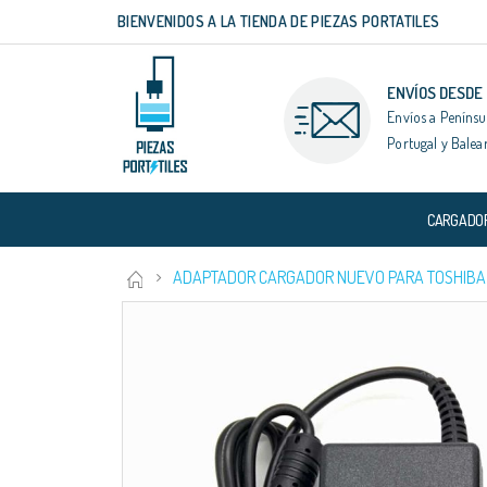
BIENVENIDOS A LA TIENDA DE PIEZAS PORTATILES
Ir
al
contenido
ENVÍOS DESDE
Envíos a Penínsu
Portugal y Balea
CARGADO
ADAPTADOR CARGADOR NUEVO PARA TOSHIBA P
Saltar
al
final
de
la
galería
de