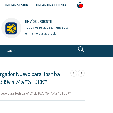
Mi cesta
INICIAR SESIÓN
CREAR UNA CUENTA
ENVÍOS URGENTE
Todos los pedidos son enviados
el mismo día laborable
VARIOS
rgador Nuevo para Toshiba
3 19v 4.74a *STOCK*
uevo para Toshiba PA3715E-1AC3 19v 4.74a *STOCK*