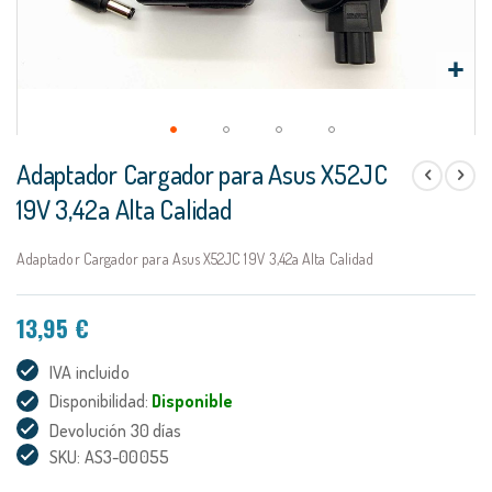
Saltar
Adaptador Cargador para Asus X52JC
al
comienzo
19V 3,42a Alta Calidad
de
la
Adaptador Cargador para Asus X52JC 19V 3,42a Alta Calidad
galería
de
imágenes
13,95 €
IVA incluido
Disponibilidad:
Disponible
Devolución 30 días
SKU: AS3-00055