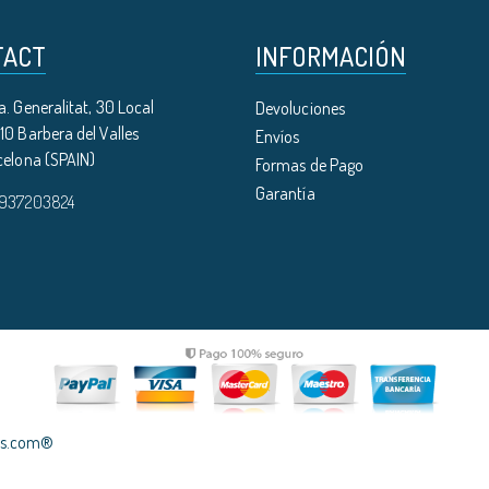
TACT
INFORMACIÓN
. Generalitat, 30 Local
Devoluciones
0 Barbera del Valles
Envíos
celona (SPAIN)
Formas de Pago
Garantía
 937203824
les.com®