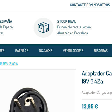
CONTACTE CON NOSOTROS
 ESPAÑA
STOCK REAL
la España
Disponible para su envío
res
Almacén en Barcelona
RES
BATERÍAS
DC JACKS
VENTILADORES
BISAGRAS
 19V 3,42A
Adaptador Ca
19V 3,42a
Adaptador Cargador p
13,95 €