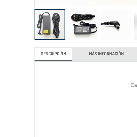
Saltar
al
DESCRIPCIÓN
MÁS INFORMACIÓN
comienzo
de
la
galería
Ca
de
imágenes