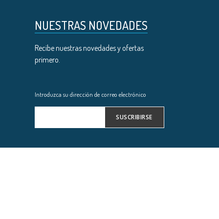
NUESTRAS NOVEDADES
Recibe nuestras novedades y ofertas
primero.
Introduzca su dirección de correo electrónico
SUSCRIBIRSE
Inscríbase
a
nuestro
boletín
de
noticias: