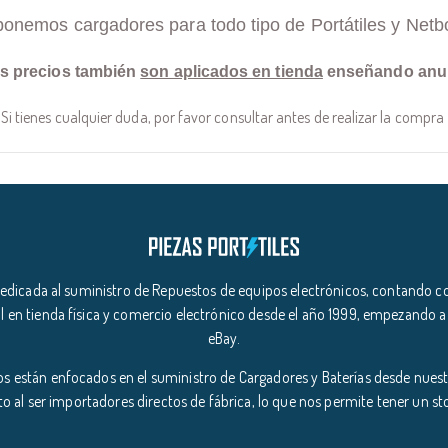
ponemos cargadores para todo tipo de Portátiles y Netb
s precios también
son aplicados en tienda
enseñando anu
Si tienes cualquier duda, por favor consultar antes de realizar la compra
icada al suministro de Repuestos de equipos electrónicos, contando co
l en tienda física y comercio electrónico desde el año 1999, empezando a
eBay.
s están enfocados en el suministro de Cargadores y Baterías desde nuestr
o al ser importadores directos de fábrica, lo que nos permite tener un s