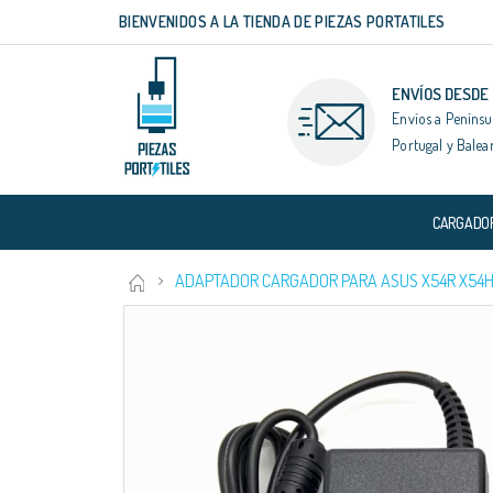
BIENVENIDOS A LA TIENDA DE PIEZAS PORTATILES
Ir
al
contenido
ENVÍOS DESDE
Envíos a Penínsu
Portugal y Balea
CARGADO
ADAPTADOR CARGADOR PARA ASUS X54R X54HR
Saltar
al
final
de
la
galería
de