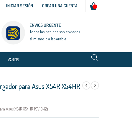
Mi cesta
INICIAR SESIÓN
CREAR UNA CUENTA
ENVÍOS URGENTE
Todos los pedidos son enviados
el mismo día laborable
VARIOS
rgador para Asus X54R X54HR
ara Asus X54R X54HR 19V 3,42a