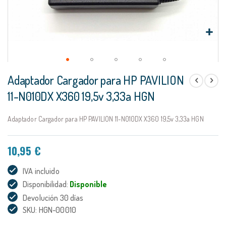
Saltar
Adaptador Cargador para HP PAVILION
al
comienzo
11-N010DX X360 19,5v 3,33a HGN
de
la
Adaptador Cargador para HP PAVILION 11-N010DX X360 19,5v 3,33a HGN
galería
de
imágenes
10,95 €
IVA incluido
Disponibilidad:
Disponible
Devolución 30 días
SKU: HGN-00010