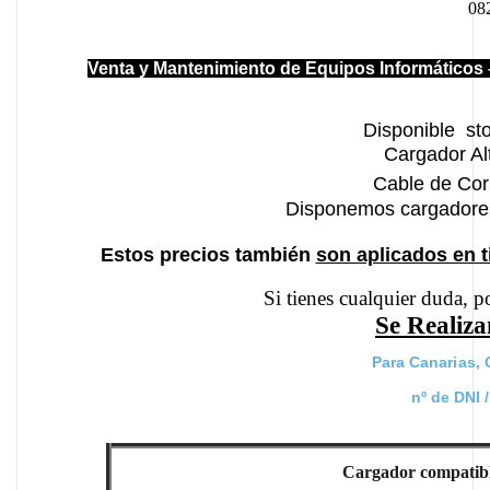
082
Venta y Mantenimiento de Equipos Informáticos 
Disponible sto
Cargador Al
Cable de Co
Disponemos cargadores 
Estos precios también
son aplicados en 
Si tienes cualquier duda, p
Se Realiz
Para Canarias, 
nº de DNI 
Cargador compatib