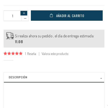
AÑADIR AL CARRITO
Si realiza ahora su pedido , el día de entrega estimada:
11.08
1
Reseña
Valora este producto
Valoración:
100
100
% of
DESCRIPCIÓN