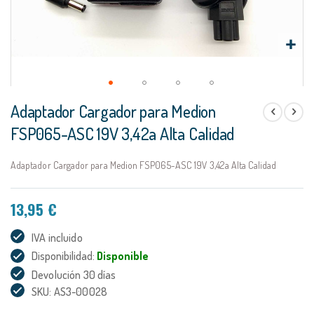
Saltar
Adaptador Cargador para Medion
al
comienzo
FSP065-ASC 19V 3,42a Alta Calidad
de
la
Adaptador Cargador para Medion FSP065-ASC 19V 3,42a Alta Calidad
galería
de
imágenes
13,95 €
IVA incluido
Disponibilidad:
Disponible
Devolución 30 días
SKU: AS3-00028