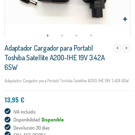
Saltar
Adaptador Cargador para Portatil
al
comienzo
Toshiba Satellite A200-1HE 19V 3.42A
de
65W
la
galería
de
Adaptador Cargador para Portatil Toshiba Satellite A200-1HE 19V 3.42A 65W
imágenes
13,95 €
IVA incluido
Disponibilidad:
Disponible
Devolución 30 días
SKU: AS3-00064