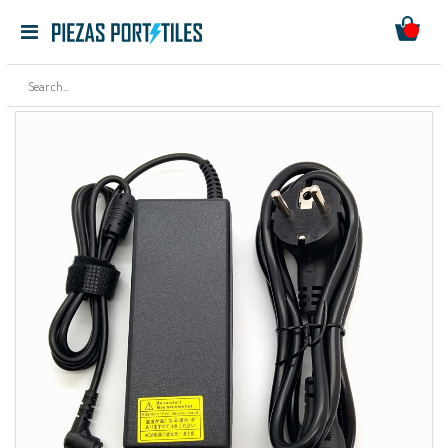
Mi ces
Toggle
Ir
Nav
al
contenido
Saltar
al
final
de
la
galería
de
imágenes