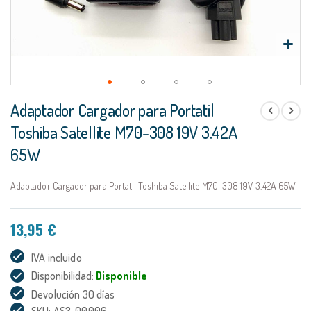
Saltar
Adaptador Cargador para Portatil
al
comienzo
Toshiba Satellite M70-308 19V 3.42A
de
65W
la
galería
de
Adaptador Cargador para Portatil Toshiba Satellite M70-308 19V 3.42A 65W
imágenes
13,95 €
IVA incluido
Disponibilidad:
Disponible
Devolución 30 días
SKU: AS3-00006