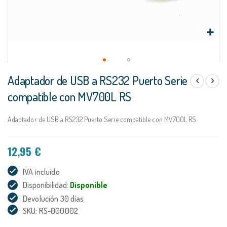
Saltar
Adaptador de USB a RS232 Puerto Serie
al
comienzo
compatible con MV700L RS
de
la
Adaptador de USB a RS232 Puerto Serie compatible con MV700L RS
galería
de
imágenes
12,95 €
IVA incluido
Disponibilidad:
Disponible
Devolución 30 días
SKU: RS-000002