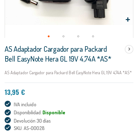
Saltar
AS Adaptador Cargador para Packard
al
comienzo
Bell EasyNote Hera GL 19V 4,74A *AS*
de
la
AS Adaptador Cargador para Packard Bell EasyNote Hera GL 19V 4,74A *AS*
galería
de
imágenes
13,95 €
IVA incluido
Disponibilidad:
Disponible
Devolución 30 días
SKU: AS-00028