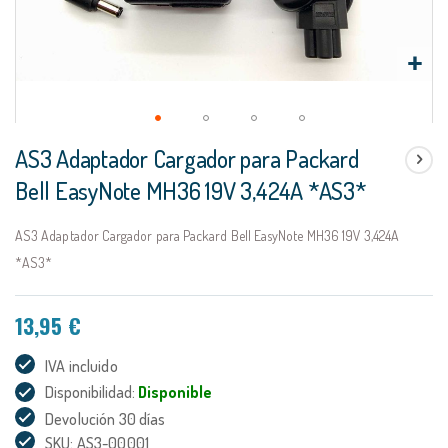
Saltar
AS3 Adaptador Cargador para Packard
al
comienzo
Bell EasyNote MH36 19V 3,424A *AS3*
de
la
AS3 Adaptador Cargador para Packard Bell EasyNote MH36 19V 3,424A
galería
de
*AS3*
imágenes
13,95 €
IVA incluido
Disponibilidad:
Disponible
Devolución 30 días
SKU: AS3-00001