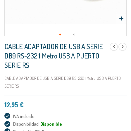
Saltar
CABLE ADAPTADOR DE USB A SERIE
al
comienzo
DB9 RS-232 1 Metro USB A PUERTO
de
SERIE RS
la
galería
de
CABLE ADAPTADOR DE USB A SERIE DB9 RS-232 1 Metro USB A PUERTO
imágenes
SERIE RS
12,95 €
IVA incluido
Disponibilidad:
Disponible