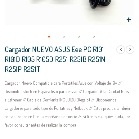
Saltar
Cargador NUEVO ASUS Eee PC R101
al
comienzo
R101D R105 R105D R251 R251B R251N
de
R251P R251T
la
galería
de
Cargador Nuevo Compatible para Portátiles Asus con Voltaje de 19v //
imágenes
Disponible stock en España listo para enviar // Cargador Alta Calidad Nuevo
a Estrenar // Cable de Corriente INCLUIDO (Regalo) // Disponemos
cargadores para todo tipo de Portátiles y Netbook // Estos precios también
son aplicados en tienda enseñando anuncio // Si tienes cualquier duda, por
favor consultar antes de realizar la compra