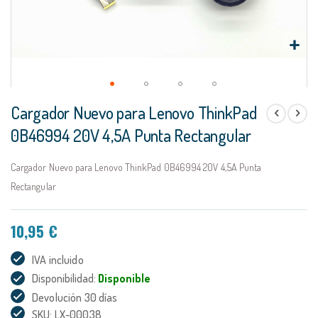
Saltar
Cargador Nuevo para Lenovo ThinkPad
al
comienzo
0B46994 20V 4,5A Punta Rectangular
de
la
Cargador Nuevo para Lenovo ThinkPad 0B46994 20V 4,5A Punta
galería
de
Rectangular
imágenes
10,95 €
IVA incluido
Disponibilidad:
Disponible
Devolución 30 días
SKU: LX-00038