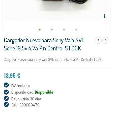
Saltar
Cargador Nuevo para Sony Vaio SVE
al
comienzo
Serie 19,5v 4,7a Pin Central STOCK
de
la
Cargador Nuevo para Sony Vaio SVE Serie 19,5v 4,7a Pin Central STOCK
galería
de
imágenes
13,95 €
IVA incluido
Disponibilidad:
Disponible
Devolución 30 días
SKU: SO0000476