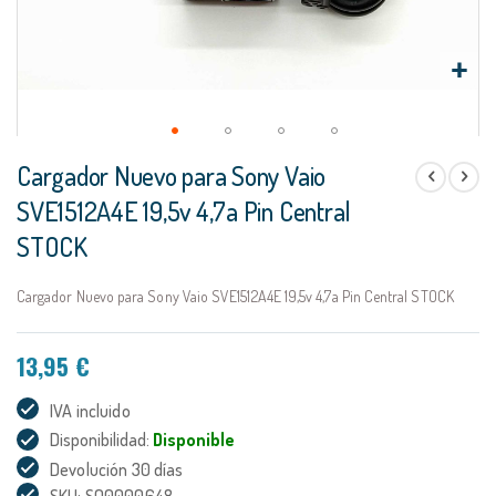
Saltar
Cargador Nuevo para Sony Vaio
al
comienzo
SVE1512A4E 19,5v 4,7a Pin Central
de
STOCK
la
galería
de
Cargador Nuevo para Sony Vaio SVE1512A4E 19,5v 4,7a Pin Central STOCK
imágenes
13,95 €
IVA incluido
Disponibilidad:
Disponible
Devolución 30 días
SKU: SO0000648