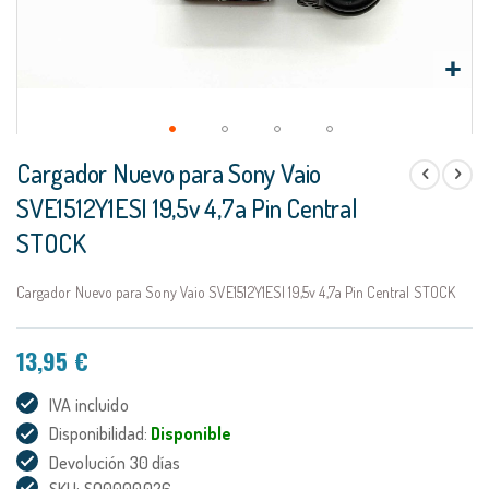
Saltar
Cargador Nuevo para Sony Vaio
al
comienzo
SVE1512Y1ESI 19,5v 4,7a Pin Central
de
STOCK
la
galería
de
Cargador Nuevo para Sony Vaio SVE1512Y1ESI 19,5v 4,7a Pin Central STOCK
imágenes
13,95 €
IVA incluido
Disponibilidad:
Disponible
Devolución 30 días
SKU: SO0000026