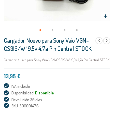
Saltar
Cargador Nuevo para Sony Vaio VGN-
al
comienzo
CS31S/W 19,5v 4,7a Pin Central STOCK
de
la
Cargador Nuevo para Sony Vaio VGN-CS31S/W 19,5v 4,7a Pin Central STOCK
galería
de
imágenes
13,95 €
IVA incluido
Disponibilidad:
Disponible
Devolución 30 días
SKU: SO0001476