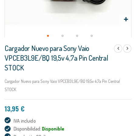
Saltar
Cargador Nuevo para Sony Vaio
al
comienzo
VPCEB3L9E/BQ 19,5v 4,7a Pin Central
de
STOCK
la
galería
de
Cargador Nuevo para Sony Vaio VPCEB3L9E/BQ 19,5v 4,7a Pin Central
imágenes
STOCK
13,95 €
IVA incluido
Disponibilidad:
Disponible