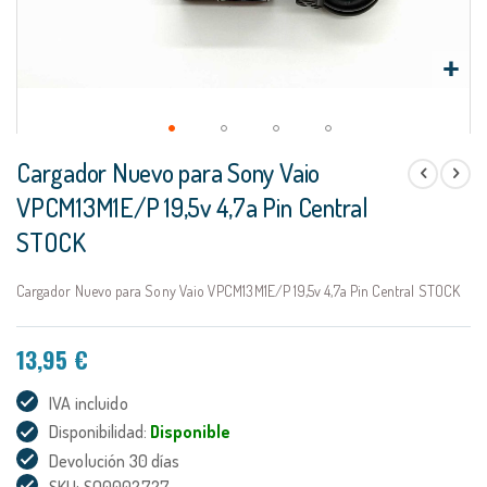
Saltar
Cargador Nuevo para Sony Vaio
al
comienzo
VPCM13M1E/P 19,5v 4,7a Pin Central
de
STOCK
la
galería
de
Cargador Nuevo para Sony Vaio VPCM13M1E/P 19,5v 4,7a Pin Central STOCK
imágenes
13,95 €
IVA incluido
Disponibilidad:
Disponible
Devolución 30 días
SKU: SO0002727