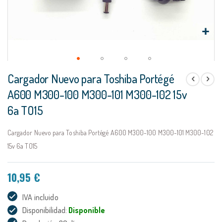
Saltar
Cargador Nuevo para Toshiba Portégé
al
comienzo
A600 M300-100 M300-101 M300-102 15v
de
6a TO15
la
galería
de
Cargador Nuevo para Toshiba Portégé A600 M300-100 M300-101 M300-102
imágenes
15v 6a TO15
10,95 €
IVA incluido
Disponibilidad:
Disponible