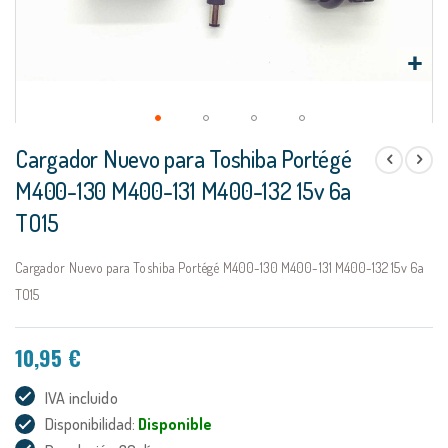
Saltar
Cargador Nuevo para Toshiba Portégé
al
comienzo
M400-130 M400-131 M400-132 15v 6a
de
TO15
la
galería
de
Cargador Nuevo para Toshiba Portégé M400-130 M400-131 M400-132 15v 6a
imágenes
TO15
10,95 €
IVA incluido
Disponibilidad:
Disponible