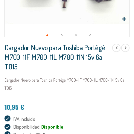
Saltar
Cargador Nuevo para Toshiba Portégé
al
comienzo
M700-11F M700-11L M700-11N 15v 6a
de
TO15
la
galería
de
Cargador Nuevo para Toshiba Portégé M700-11F M700-11L M700-11N 15v 6a
imágenes
TO15
10,95 €
IVA incluido
Disponibilidad:
Disponible