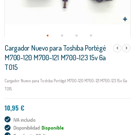
Saltar
Cargador Nuevo para Toshiba Portégé
al
comienzo
M700-120 M700-121 M700-123 15v 6a
de
TO15
la
galería
de
Cargador Nuevo para Toshiba Portégé M700-120 M700-121 M700-123 15v 6a
imágenes
TO15
10,95 €
IVA incluido
Disponibilidad:
Disponible