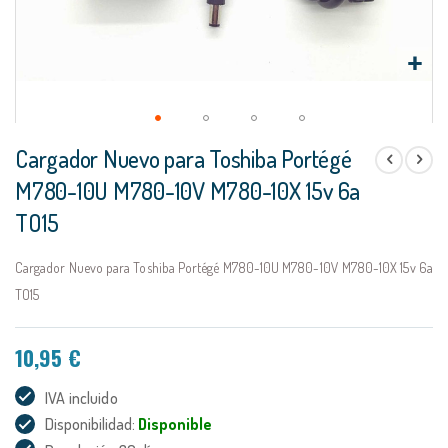
Saltar
Cargador Nuevo para Toshiba Portégé
al
comienzo
M780-10U M780-10V M780-10X 15v 6a
de
TO15
la
galería
de
Cargador Nuevo para Toshiba Portégé M780-10U M780-10V M780-10X 15v 6a
imágenes
TO15
10,95 €
IVA incluido
Disponibilidad:
Disponible