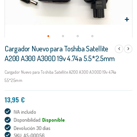
Saltar
Cargador Nuevo para Toshiba Satellite
al
comienzo
A200 A300 A300D 19v 4.74a 5.5*2.5mm
de
la
Cargador Nuevo para Toshiba Satellite A200 A300 A300D 19v 4.74a
galería
de
5.5*2.5mm
imágenes
13,95 €
IVA incluido
Disponibilidad:
Disponible
Devolución 30 días
SKU: AS-00056