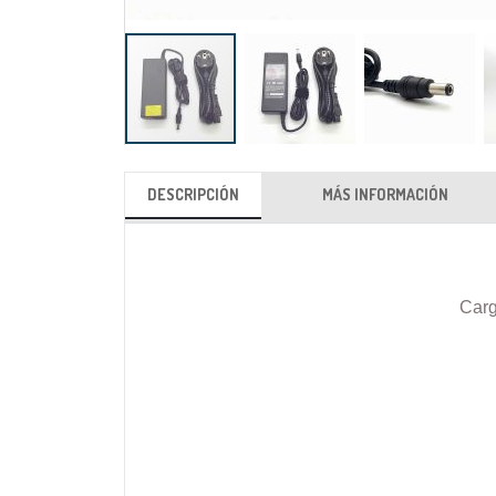
Saltar
al
DESCRIPCIÓN
MÁS INFORMACIÓN
comienzo
de
la
galería
Carg
de
imágenes