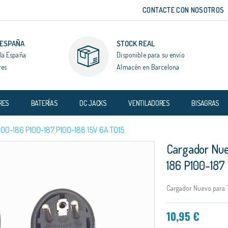
CONTACTE CON NOSOTROS
 ESPAÑA
STOCK REAL
la España
Disponible para su envío
res
Almacén en Barcelona
RES
BATERÍAS
DC JACKS
VENTILADORES
BISAGRAS
0-186 P100-187 P100-188 15V 6A TO15
Cargador Nuev
186 P100-187
Cargador Nuevo para T
10,95 €