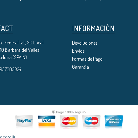
TACT
INFORMACIÓN
. Generalitat, 30 Local
Devoluciones
0 Barbera del Valles
Envíos
celona (SPAIN)
Formas de Pago
Garantía
 937203824
les.com®