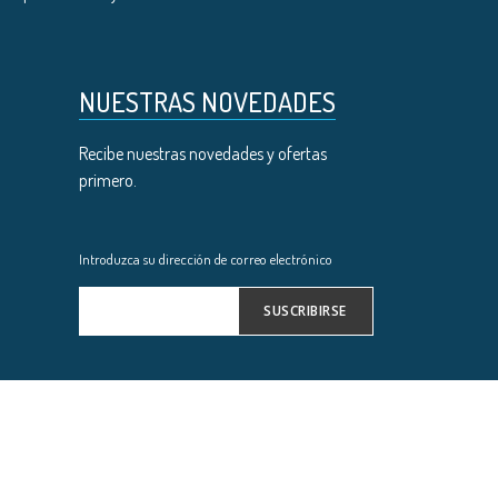
NUESTRAS NOVEDADES
Recibe nuestras novedades y ofertas
primero.
Introduzca su dirección de correo electrónico
SUSCRIBIRSE
Inscríbase
a
nuestro
boletín
de
noticias: