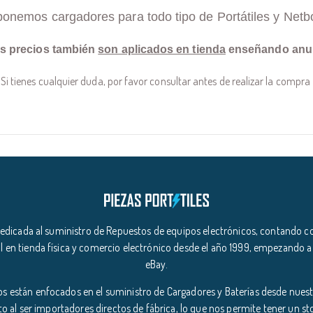
ponemos cargadores para todo tipo de Portátiles y Netb
s precios también
son aplicados en tienda
enseñando anu
Si tienes cualquier duda, por favor consultar antes de realizar la compra
icada al suministro de Repuestos de equipos electrónicos, contando co
l en tienda física y comercio electrónico desde el año 1999, empezando a
eBay.
s están enfocados en el suministro de Cargadores y Baterías desde nuestr
o al ser importadores directos de fábrica, lo que nos permite tener un s