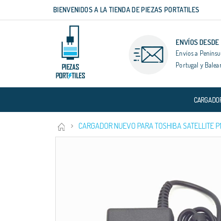
BIENVENIDOS A LA TIENDA DE PIEZAS PORTATILES
Ir
al
contenido
ENVÍOS DESDE
Envíos a Penínsu
Portugal y Balea
CARGADO
CARGADOR NUEVO PARA TOSHIBA SATELLITE P10
Saltar
al
final
de
la
galería
de