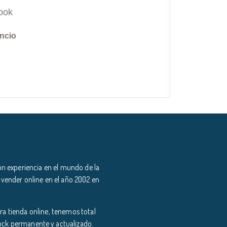
ook
ncio
n experiencia en el mundo de la
 vender online en el año 2002 en
a tienda online, tenemos total
tock permanente y actualizado.