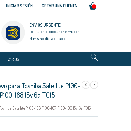
Mi cesta
INICIAR SESIÓN
CREAR UNA CUENTA
ENVÍOS URGENTE
Todos los pedidos son enviados
el mismo día laborable
VARIOS
o para Toshiba Satellite P100-
 P100-188 15v 6a TO15
oshiba Satellite P100-186 P100-187 P100-188 15v 6a TO15