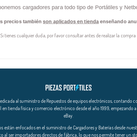
ponemos cargadores para todo tipo de Portátiles y Netb
s precios también
son aplicados en tienda
enseñando anu
Si tienes cualquier duda, por favor consultar antes de realizar la compra
icada al suministro de Repuestos de equipos electrónicos, contando co
l en tienda física y comercio electrónico desde el año 1999, empezando a
eBay.
s están enfocados en el suministro de Cargadores y Baterías desde nuestr
o al ser importadores directos de fábrica, lo que nos permite tener un s