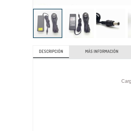
Saltar
al
DESCRIPCIÓN
MÁS INFORMACIÓN
comienzo
de
la
galería
Carg
de
imágenes