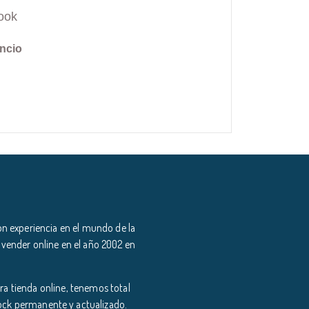
ook
ncio
n experiencia en el mundo de la
 vender online en el año 2002 en
a tienda online, tenemos total
tock permanente y actualizado.