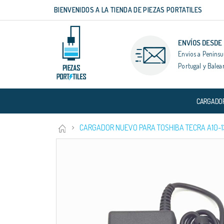
BIENVENIDOS A LA TIENDA DE PIEZAS PORTATILES
Ir
al
contenido
ENVÍOS DESDE
Envíos a Penínsu
Portugal y Balea
CARGADO
CARGADOR NUEVO PARA TOSHIBA TECRA A10-139
Saltar
al
final
de
la
galería
de