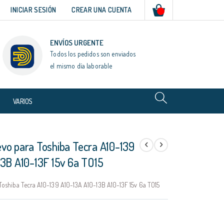
Mi cesta
INICIAR SESIÓN
CREAR UNA CUENTA
ENVÍOS URGENTE
Todos los pedidos son enviados
el mismo día laborable
VARIOS
vo para Toshiba Tecra A10-139
13B A10-13F 15v 6a TO15
oshiba Tecra A10-139 A10-13A A10-13B A10-13F 15v 6a TO15