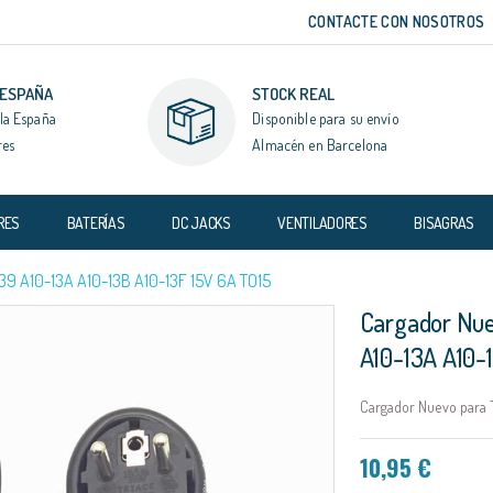
CONTACTE CON NOSOTROS
 ESPAÑA
STOCK REAL
la España
Disponible para su envío
res
Almacén en Barcelona
RES
BATERÍAS
DC JACKS
VENTILADORES
BISAGRAS
 A10-13A A10-13B A10-13F 15V 6A TO15
Cargador Nue
A10-13A A10-
Cargador Nuevo para T
10,95 €