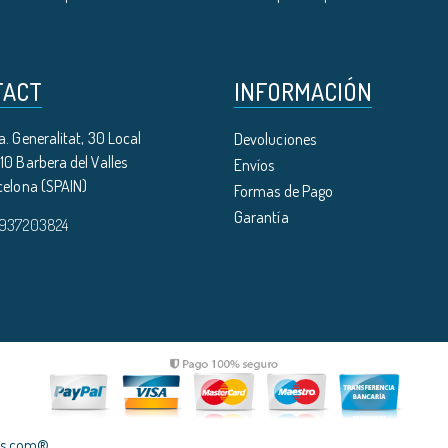
TACT
INFORMACIÓN
. Generalitat, 30 Local
Devoluciones
0 Barbera del Valles
Envíos
celona (SPAIN)
Formas de Pago
Garantía
 937203824
les.com®