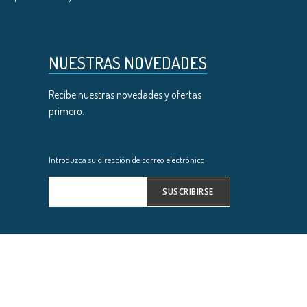
NUESTRAS NOVEDADES
Recibe nuestras novedades y ofertas
primero.
Introduzca su dirección de correo electrónico
SUSCRIBIRSE
Inscríbase
a
nuestro
boletín
de
noticias: