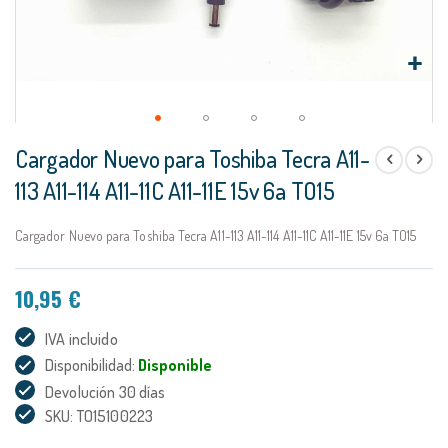
Saltar
Cargador Nuevo para Toshiba Tecra A11-
al
comienzo
113 A11-114 A11-11C A11-11E 15v 6a TO15
de
la
Cargador Nuevo para Toshiba Tecra A11-113 A11-114 A11-11C A11-11E 15v 6a TO15
galería
de
imágenes
10,95 €
IVA incluido
Disponibilidad:
Disponible
Devolución 30 días
SKU: TO15100223