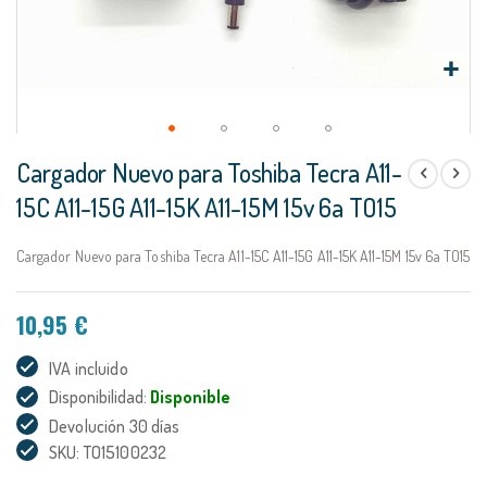
Saltar
Cargador Nuevo para Toshiba Tecra A11-
al
comienzo
15C A11-15G A11-15K A11-15M 15v 6a TO15
de
la
Cargador Nuevo para Toshiba Tecra A11-15C A11-15G A11-15K A11-15M 15v 6a TO15
galería
de
imágenes
10,95 €
IVA incluido
Disponibilidad:
Disponible
Devolución 30 días
SKU: TO15100232