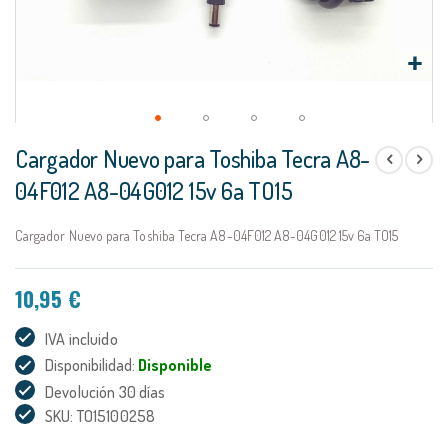
Saltar
Cargador Nuevo para Toshiba Tecra A8-
al
comienzo
04F012 A8-04G012 15v 6a TO15
de
la
Cargador Nuevo para Toshiba Tecra A8-04F012 A8-04G012 15v 6a TO15
galería
de
imágenes
10,95 €
IVA incluido
Disponibilidad:
Disponible
Devolución 30 días
SKU: TO15100258