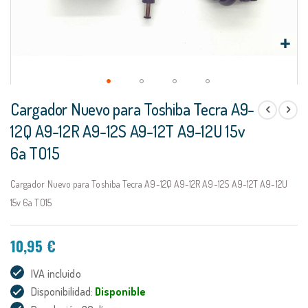
Saltar
Cargador Nuevo para Toshiba Tecra A9-
al
comienzo
12Q A9-12R A9-12S A9-12T A9-12U 15v
de
6a TO15
la
galería
de
Cargador Nuevo para Toshiba Tecra A9-12Q A9-12R A9-12S A9-12T A9-12U
imágenes
15v 6a TO15
10,95 €
IVA incluido
Disponibilidad:
Disponible