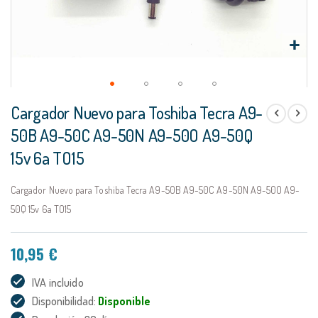
Saltar
Cargador Nuevo para Toshiba Tecra A9-
al
comienzo
50B A9-50C A9-50N A9-50O A9-50Q
de
15v 6a TO15
la
galería
de
Cargador Nuevo para Toshiba Tecra A9-50B A9-50C A9-50N A9-50O A9-
imágenes
50Q 15v 6a TO15
10,95 €
IVA incluido
Disponibilidad:
Disponible