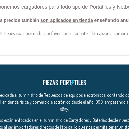
ponemos cargadores para todo tipo de Portátiles y Netb
s precios también
son aplicados en tienda
enseñando anu
Si tienes cualquier duda, por favor consultar antes de realizar la compra
icada al suministro de Repuestos de equipos electrónicos, contando co
l en tienda física y comercio electrónico desde el año 1999, empezando a
eBay.
s están enfocados en el suministro de Cargadores y Baterías desde nuestr
o al ser importadores directos de fábrica, lo que nos permite tener un s