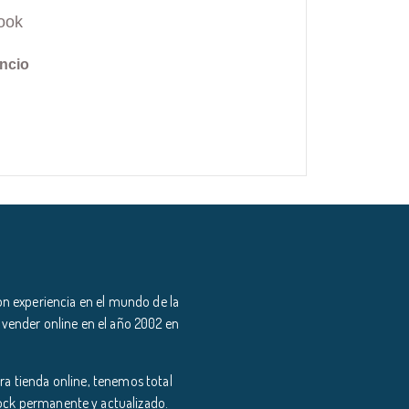
ook
ncio
n experiencia en el mundo de la
 vender online en el año 2002 en
a tienda online, tenemos total
tock permanente y actualizado.