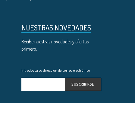
NUESTRAS NOVEDADES
Recibe nuestras novedades y ofertas
primero.
Introduzca su dirección de correo electrónico
SUSCRIBIRSE
Inscríbase
a
nuestro
boletín
de
noticias: