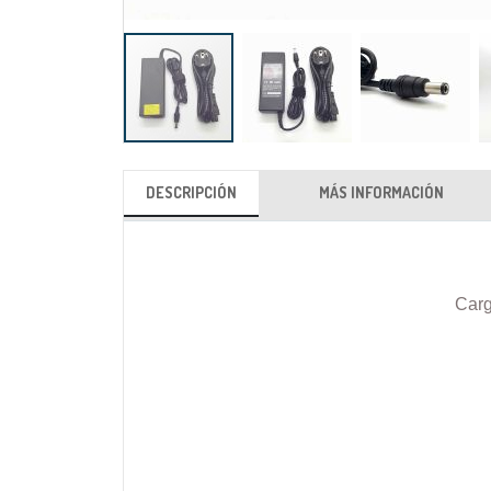
Saltar
al
DESCRIPCIÓN
MÁS INFORMACIÓN
comienzo
de
la
galería
Carg
de
imágenes