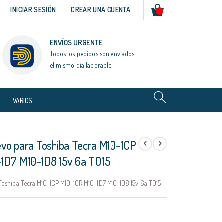
Mi cesta
INICIAR SESIÓN
CREAR UNA CUENTA
ENVÍOS URGENTE
Todos los pedidos son enviados
el mismo día laborable
VARIOS
vo para Toshiba Tecra M10-1CP
1D7 M10-1D8 15v 6a TO15
Toshiba Tecra M10-1CP M10-1CR M10-1D7 M10-1D8 15v 6a TO15