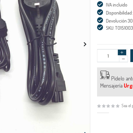
IVA incluido
Disponibilidad:
Devolución 30
SKU: TO15100
Pídelo an
Mensajería
Urg
Sea el 