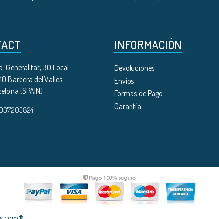
TACT
INFORMACIÓN
. Generalitat, 30 Local
Devoluciones
0 Barbera del Valles
Envíos
celona (SPAIN)
Formas de Pago
Garantía
 937203824
les.com®