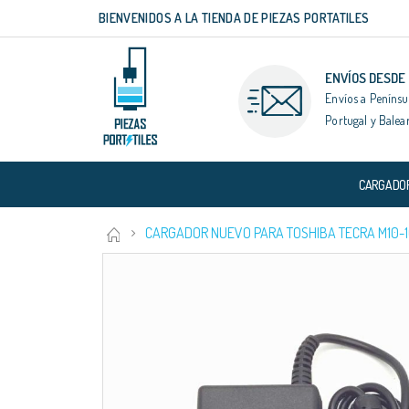
BIENVENIDOS A LA TIENDA DE PIEZAS PORTATILES
Ir
al
contenido
ENVÍOS DESDE
Envíos a Penínsu
Portugal y Balea
CARGADO
CARGADOR NUEVO PARA TOSHIBA TECRA M10-1CP
Saltar
al
final
de
la
galería
de