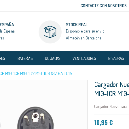
CONTACTE CON NOSOTROS
 ESPAÑA
STOCK REAL
la España
Disponible para su envío
res
Almacén en Barcelona
RES
BATERÍAS
DC JACKS
VENTILADORES
BISAGRAS
 M10-1CR M10-1D7 M10-1D8 15V 6A TO15
Cargador Nue
M10-1CR M10-
Cargador Nuevo para 
10,95 €