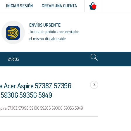
Mi cesta
INICIAR SESIÓN
CREAR UNA CUENTA
ENVÍOS URGENTE
Todos los pedidos son enviados
el mismo día laborable
VARIOS
a Acer Aspire 5738Z 5739G
 5930G 5935G 5949
Aspire 5738Z 5739G 5910G 5920G 5930G 5935G 5949