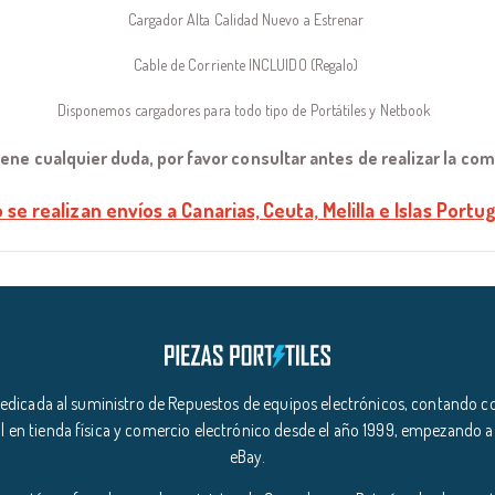
Cargador Alta Calidad Nuevo a Estrenar
Cable de Corriente INCLUIDO (Regalo)
Disponemos cargadores para todo tipo de Portátiles y Netbook
tiene cualquier duda, por favor consultar antes de realizar la co
 se realizan envíos a Canarias, Ceuta, Melilla e Islas Portug
icada al suministro de Repuestos de equipos electrónicos, contando co
l en tienda física y comercio electrónico desde el año 1999, empezando a
eBay.