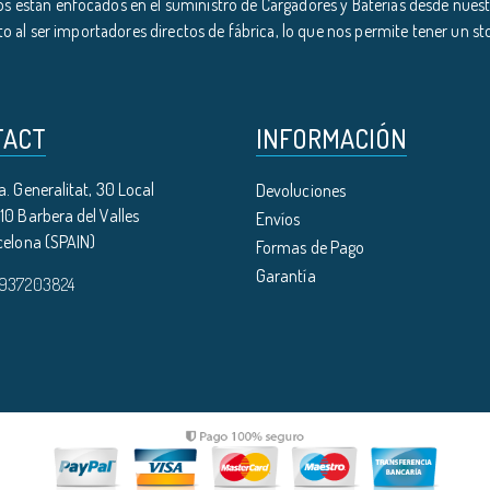
s están enfocados en el suministro de Cargadores y Baterías desde nuestr
o al ser importadores directos de fábrica, lo que nos permite tener un s
TACT
INFORMACIÓN
. Generalitat, 30 Local
Devoluciones
0 Barbera del Valles
Envíos
celona (SPAIN)
Formas de Pago
Garantía
 937203824