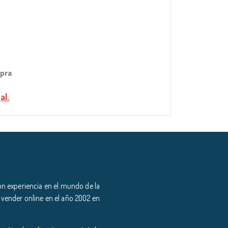
mpra
al.
n experiencia en el mundo de la
 vender online en el año 2002 en