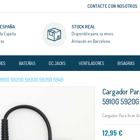
CONTACTE CON NOSOTROS
 ESPAÑA
STOCK REAL
la España
Disponible para su envío
res
Almacén en Barcelona
RES
BATERÍAS
DC JACKS
VENTILADORES
BISAGRAS
5910G 5920G 5930G 5935G 5949
Cargador Par
5910G 5920G
Cargador Para Acer 
12,95 €