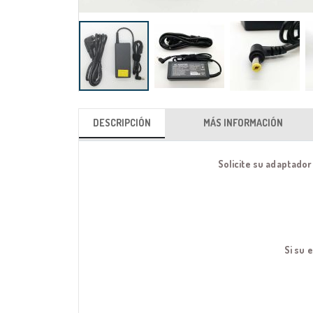
Saltar
al
DESCRIPCIÓN
MÁS INFORMACIÓN
comienzo
de
Solicite su adaptador
la
galería
de
imágenes
Si su 