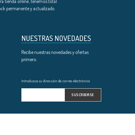
a tienda online, tenemos total
tock permanente y actualizado.
NUESTRAS NOVEDADES
Recibe nuestras novedades y ofertas
primero.
Introduzca su dirección de correo electrónico
SUSCRIBIRSE
Inscríbase
a
nuestro
boletín
de
noticias: