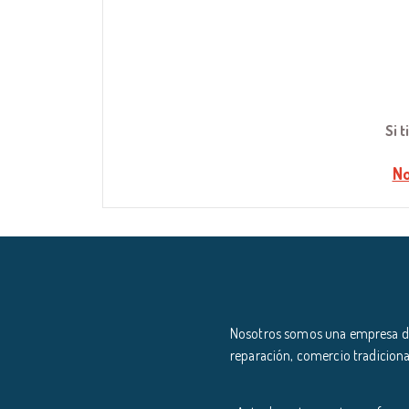
Si 
No
Nosotros somos una empresa ded
reparación, comercio tradiciona