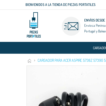
BIENVENIDOS A LA TIENDA DE PIEZAS PORTATILES
Ir
al
contenido
ENVÍOS DESDE
Envíos a Penínsu
Portugal y Balea
CARGADO
CARGADOR PARA ACER ASPIRE 5738Z 5739G 
Saltar
al
final
de
la
galería
de