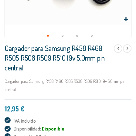
Saltar
Cargador para Samsung R458 R460
al
comienzo
R505 R508 R509 R510 19v 5.0mm pin
de
central
la
galería
de
Cargador para Samsung R458 R460 R505 R508 R509 R510 19v 5.0mm pin
imágenes
central
12,95 €
IVA incluido
Disponibilidad:
Disponible