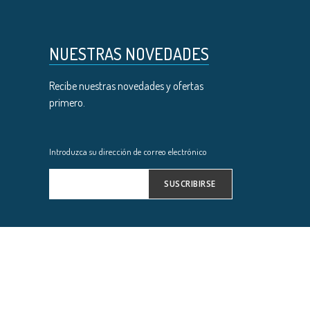
NUESTRAS NOVEDADES
Recibe nuestras novedades y ofertas
primero.
Introduzca su dirección de correo electrónico
SUSCRIBIRSE
Inscríbase
a
nuestro
boletín
de
noticias: