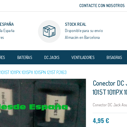
CONTACTE CON NOSOTROS
 ESPAÑA
STOCK REAL
la España
Disponible para su envío
res
Almacén en Barcelona
RES
BATERÍAS
DC JACKS
VENTILADORES
BISAGRAS
15T 1011PX 1015PX 1015PN 1215T PJ163
Conector DC 
1015T 1011PX 
Conector DC Jack Asus
4,95 €