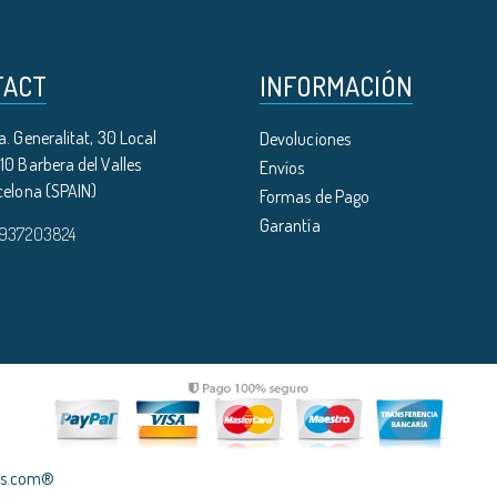
TACT
INFORMACIÓN
. Generalitat, 30 Local
Devoluciones
0 Barbera del Valles
Envíos
celona (SPAIN)
Formas de Pago
Garantía
 937203824
les.com®