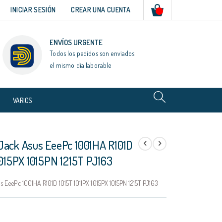
Mi cesta
INICIAR SESIÓN
CREAR UNA CUENTA
ENVÍOS URGENTE
Todos los pedidos son enviados
el mismo día laborable
VARIOS
Jack Asus EeePc 1001HA R101D
1015PX 1015PN 1215T PJ163
 EeePc 1001HA R101D 1015T 1011PX 1015PX 1015PN 1215T PJ163