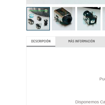
Saltar
al
DESCRIPCIÓN
MÁS INFORMACIÓN
comienzo
de
la
galería
de
imágenes
Pu
Disponemos Carg