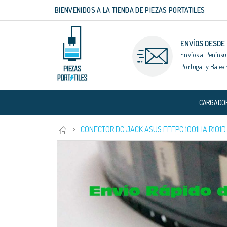
BIENVENIDOS A LA TIENDA DE PIEZAS PORTATILES
Ir
al
contenido
ENVÍOS DESDE
Envíos a Penínsu
Portugal y Balea
CARGADO
CONECTOR DC JACK ASUS EEEPC 1001HA R101D 10
Saltar
al
final
de
la
galería
de