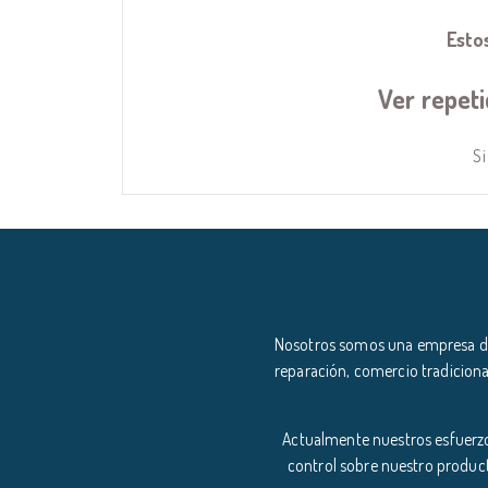
Esto
Ver repet
Si
Nosotros somos una empresa ded
reparación, comercio tradiciona
Actualmente nuestros esfuerzo
control sobre nuestro product