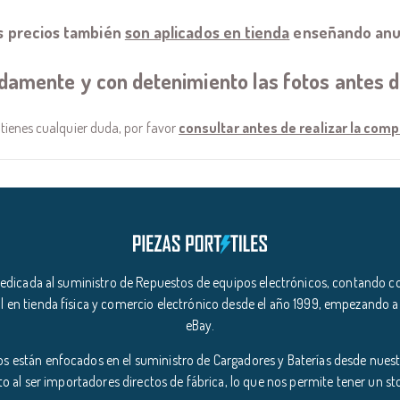
s precios también
son aplicados en tienda
enseñando anu
idamente y con detenimiento las fotos antes 
 tienes cualquier duda, por favor
consultar antes de realizar la comp
icada al suministro de Repuestos de equipos electrónicos, contando co
l en tienda física y comercio electrónico desde el año 1999, empezando a
eBay.
s están enfocados en el suministro de Cargadores y Baterías desde nuestr
o al ser importadores directos de fábrica, lo que nos permite tener un s