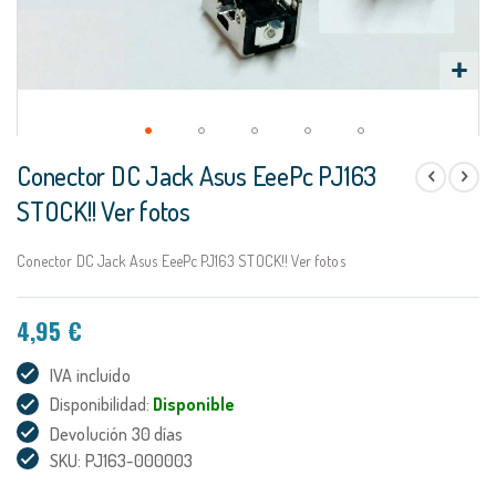
Saltar
Conector DC Jack Asus EeePc PJ163
al
comienzo
STOCK!! Ver fotos
de
la
Conector DC Jack Asus EeePc PJ163 STOCK!! Ver fotos
galería
de
imágenes
4,95 €
IVA incluido
Disponibilidad:
Disponible
Devolución 30 días
SKU: PJ163-000003