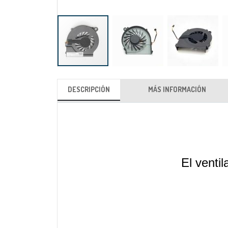
Saltar
al
DESCRIPCIÓN
MÁS INFORMACIÓN
comienzo
de
la
galería
de
imágenes
El venti