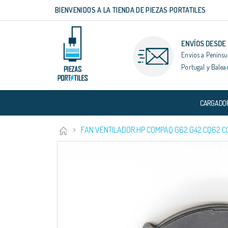
BIENVENIDOS A LA TIENDA DE PIEZAS PORTATILES
Ir
al
contenido
ENVÍOS DESDE
Envíos a Penínsu
Portugal y Balea
CARGADO
FAN VENTILADOR HP COMPAQ G62 G42 CQ62 CQ
Saltar
al
final
de
la
galería
de