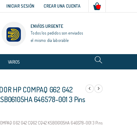
Mi cesta
INICIAR SESIÓN
CREAR UNA CUENTA
ENVÍOS URGENTE
Todos los pedidos son enviados
el mismo día laborable
VARIOS
ADOR HP COMPAQ G62 G42
SB06105HA 646578-001 3 Pins
COMPAQ G62 G42 CQ62 CQ42 KSB06105HA 646578-001 3 Pins