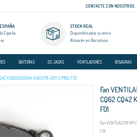
CONTACTE CON NOSOTROS
 ESPAÑA
STOCK REAL
la España
Disponible para su envío
res
Almacén en Barcelona
RES
BATERÍAS
DC JACKS
VENTILADORES
BISAGRAS
42 KSB06105HA 646578-001 3 PINS F01
Fan VENTIL
CQ62 CQ42 K
F01
Fan VENTILADOR HP 
F01