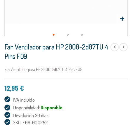
Saltar
Fan Ventilador para HP 2000-2d07TU 4
al
comienzo
Pins F09
de
la
Fan Ventilador para HP 2000-2d07TU 4 Pins F09
galería
de
imágenes
12,95 €
IVA incluido
Disponibilidad:
Disponible
Devolución 30 días
SKU: F09-000252