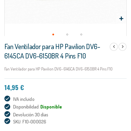
Saltar
Fan Ventilador para HP Pavilion DV6-
al
comienzo
6145CA DV6-6150BR 4 Pins F10
de
la
Fan Ventilador para HP Pavilion DV6-6145CA DV6-6150BR 4 Pins F10
galería
de
imágenes
14,95 €
IVA incluido
Disponibilidad:
Disponible
Devolución 30 días
SKU: F10-000026