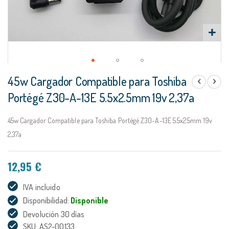
Saltar
45w Cargador Compatible para Toshiba
al
comienzo
Portégé Z30-A-13E 5.5x2.5mm 19v 2,37a
de
la
45w Cargador Compatible para Toshiba Portégé Z30-A-13E 5.5x2.5mm 19v
galería
de
2,37a
imágenes
12,95 €
IVA incluido
Disponibilidad:
Disponible
Devolución 30 días
SKU: AS2-00133