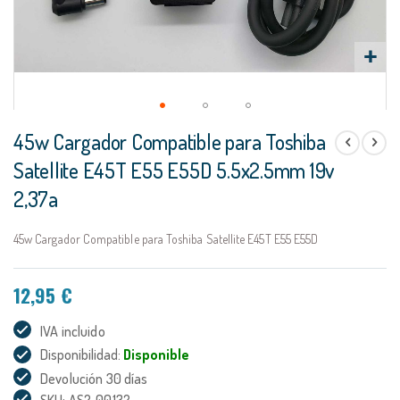
Saltar
45w Cargador Compatible para Toshiba
al
comienzo
Satellite E45T E55 E55D 5.5x2.5mm 19v
de
2,37a
la
galería
de
45w Cargador Compatible para Toshiba Satellite E45T E55 E55D
imágenes
12,95 €
IVA incluido
Disponibilidad:
Disponible
Devolución 30 días
SKU: AS2-00132