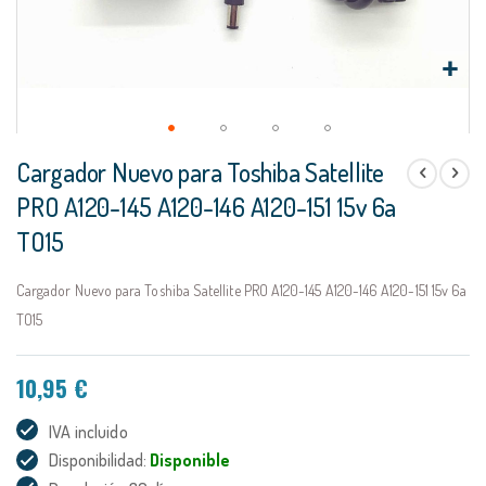
Saltar
Cargador Nuevo para Toshiba Satellite
al
comienzo
PRO A120-145 A120-146 A120-151 15v 6a
de
TO15
la
galería
de
Cargador Nuevo para Toshiba Satellite PRO A120-145 A120-146 A120-151 15v 6a
imágenes
TO15
10,95 €
IVA incluido
Disponibilidad:
Disponible