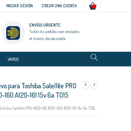
Mi cesta
INICIAR SESIÓN
CREAR UNA CUENTA
ENVÍOS URGENTE
Todos los pedidos son enviados
el mismo día laborable
VARIOS
vo para Toshiba Satellite PRO
0-160 A120-161 15v 6a TO15
oshiba Satellite PRO A120-155 A120-160 A120-161 15v 6a TO15