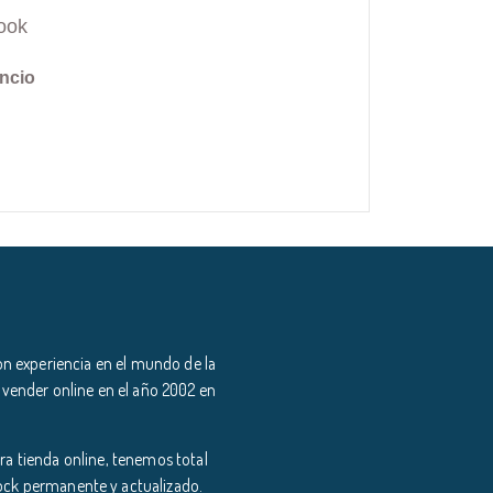
ook
ncio
n experiencia en el mundo de la
 vender online en el año 2002 en
a tienda online, tenemos total
tock permanente y actualizado.