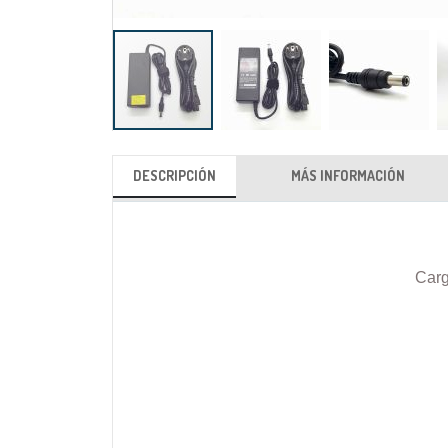
Saltar
al
DESCRIPCIÓN
MÁS INFORMACIÓN
comienzo
de
la
galería
Carg
de
imágenes