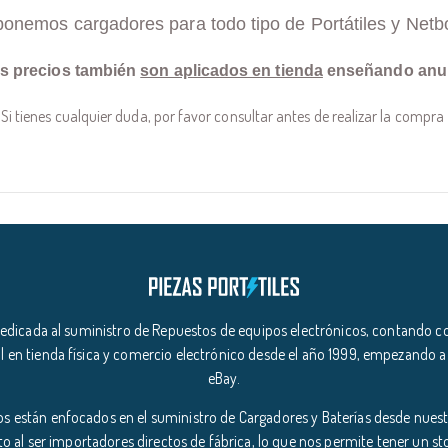
ponemos cargadores para todo tipo de Portátiles y Netb
s precios también
son aplicados en tienda
enseñando anu
Si tienes cualquier duda, por favor consultar antes de realizar la compra
icada al suministro de Repuestos de equipos electrónicos, contando co
l en tienda física y comercio electrónico desde el año 1999, empezando a
eBay.
s están enfocados en el suministro de Cargadores y Baterías desde nuestr
o al ser importadores directos de fábrica, lo que nos permite tener un s