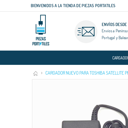
BIENVENIDOS A LA TIENDA DE PIEZAS PORTATILES
Ir
al
contenido
ENVÍOS DESDE
Envíos a Penínsu
Portugal y Balea
CARGADO
CARGADOR NUEVO PARA TOSHIBA SATELLITE PRO
Saltar
al
final
de
la
galería
de