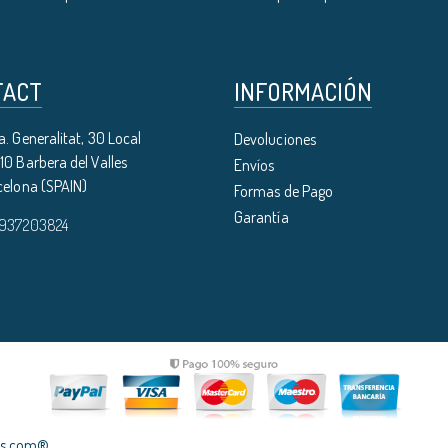
TACT
INFORMACIÓN
. Generalitat, 30 Local
Devoluciones
0 Barbera del Valles
Envíos
celona (SPAIN)
Formas de Pago
Garantía
 937203824
les.com®