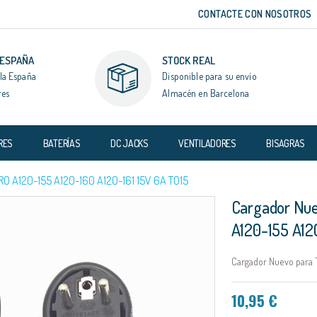
CONTACTE CON NOSOTROS
 ESPAÑA
STOCK REAL
la España
Disponible para su envío
res
Almacén en Barcelona
RES
BATERÍAS
DC JACKS
VENTILADORES
BISAGRAS
 A120-155 A120-160 A120-161 15V 6A TO15
Cargador Nue
A120-155 A12
Cargador Nuevo para T
10,95 €