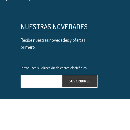
NUESTRAS NOVEDADES
Recibe nuestras novedades y ofertas
primero.
Introduzca su dirección de correo electrónico
SUSCRIBIRSE
Inscríbase
a
nuestro
boletín
de
noticias: