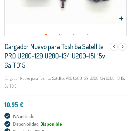
Saltar
Cargador Nuevo para Toshiba Satellite
al
comienzo
PRO U200-129 U200-134 U200-151 15v
de
6a TO15
la
galería
de
Cargador Nuevo para Toshiba Satellite PRO U200-129 U200-134 U200-151 15v
imágenes
6a TO15
10,95 €
IVA incluido
Disponibilidad:
Disponible