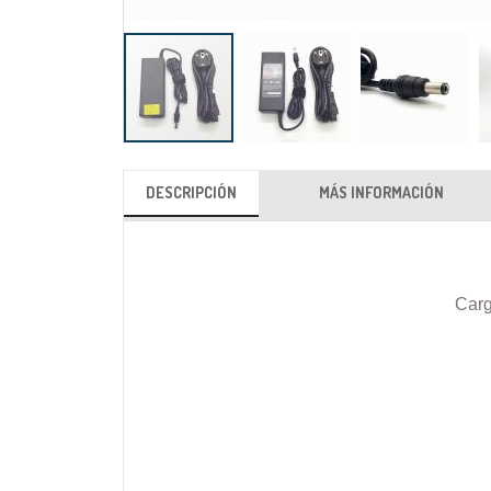
Saltar
al
DESCRIPCIÓN
MÁS INFORMACIÓN
comienzo
de
la
galería
Carg
de
imágenes