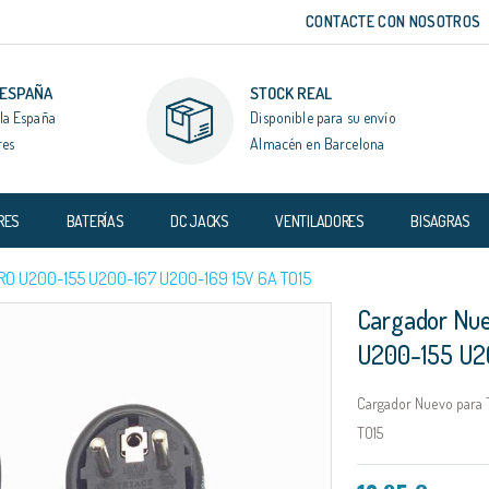
CONTACTE CON NOSOTROS
 ESPAÑA
STOCK REAL
la España
Disponible para su envío
res
Almacén en Barcelona
RES
BATERÍAS
DC JACKS
VENTILADORES
BISAGRAS
O U200-155 U200-167 U200-169 15V 6A TO15
Cargador Nue
U200-155 U20
Cargador Nuevo para 
TO15