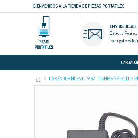
BIENVENIDOS A LA TIENDA DE PIEZAS PORTATILES
Ir
al
contenido
ENVÍOS DESDE
Envíos a Penínsu
Portugal y Balea
CARGADO
CARGADOR NUEVO PARA TOSHIBA SATELLITE PR
Saltar
al
final
de
la
galería
de