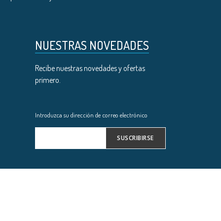
NUESTRAS NOVEDADES
Recibe nuestras novedades y ofertas
primero.
Introduzca su dirección de correo electrónico
SUSCRIBIRSE
Inscríbase
a
nuestro
boletín
de
noticias: