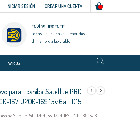
Mi cesta
INICIAR SESIÓN
CREAR UNA CUENTA
ENVÍOS URGENTE
Todos los pedidos son enviados
el mismo día laborable
VARIOS
vo para Toshiba Satellite PRO
0-167 U200-169 15v 6a TO15
Toshiba Satellite PRO U200-155 U200-167 U200-169 15v 6a