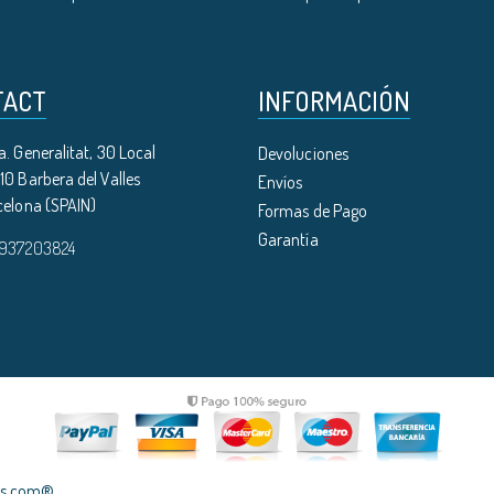
TACT
INFORMACIÓN
. Generalitat, 30 Local
Devoluciones
0 Barbera del Valles
Envíos
celona (SPAIN)
Formas de Pago
Garantía
 937203824
les.com®