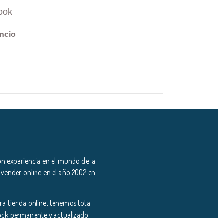
ook
ncio
n experiencia en el mundo de la
 vender online en el año 2002 en
a tienda online, tenemos total
tock permanente y actualizado.