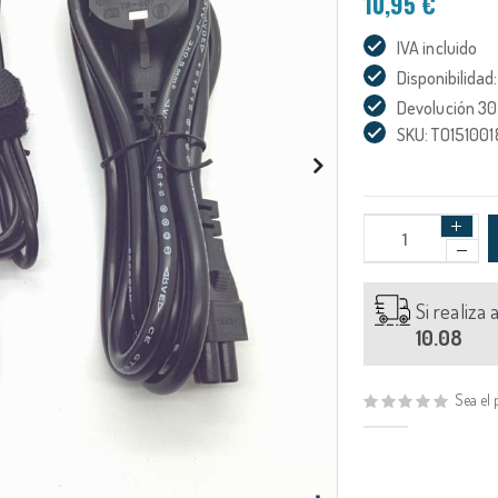
10,95 €
IVA incluido
Disponibilidad:
Devolución 30
SKU: TO151001
Si realiza
10.08
Sea el 